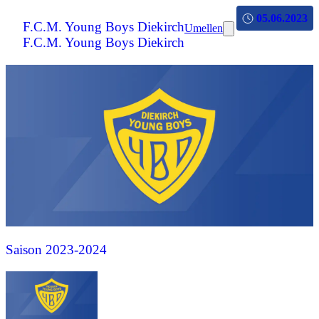
05.06.2023
F.C.M. Young Boys Diekirch
Umellen
F.C.M. Young Boys Diekirch
Saison 2023-2024